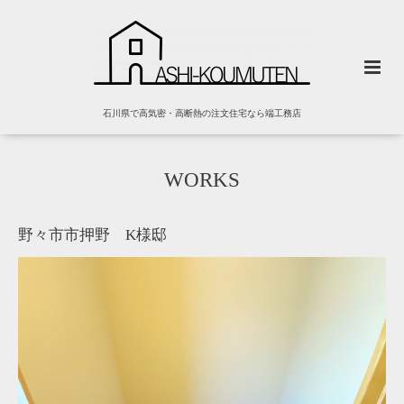
石川県で高気密・高断熱の注文住宅なら端工務店
WORKS
野々市市押野 K様邸