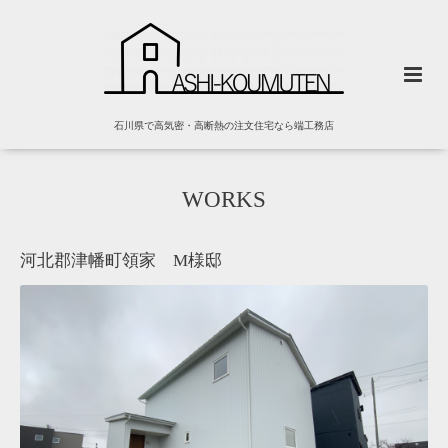
石川県で高気密・高断熱の注文住宅なら端工務店
WORKS
河北郡津幡町領家 M様邸