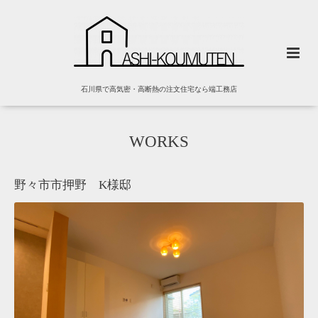
石川県で高気密・高断熱の注文住宅なら端工務店
WORKS
野々市市押野 K様邸