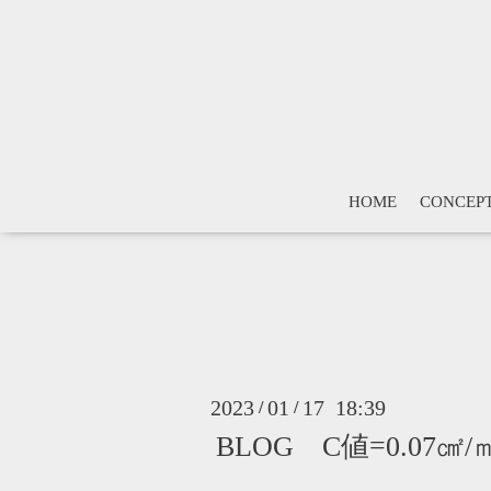
HOME
CONCEP
2023
01
17 18:39
/
/
BLOG C値=0.07㎠/