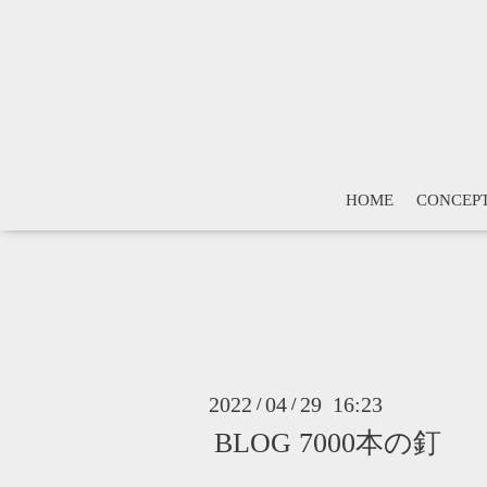
HOME
CONCEP
2022
04
29 16:23
/
/
BLOG 7000本の釘