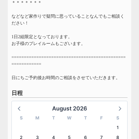
＊＊＊＊＊＊＊
などなど家作りで疑問に思っていることなんでもご相談く
ださい！
1日2組限定となっております。
お子様のプレイルームもございます。
==============================================
============
日にちご予約後お時間のご相談をさせていただきます。
日程
August 2026
S
M
T
W
T
F
S
1
2
3
4
5
6
7
8